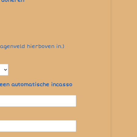
g doneren
ragenveld hierboven in.)
 een automatische incasso